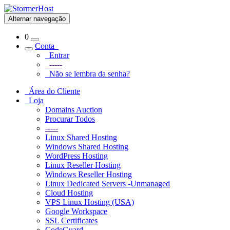
Alternar navegação
0
Conta
Entrar
-----
Não se lembra da senha?
Área do Cliente
Loja
Domains Auction
Procurar Todos
-----
Linux Shared Hosting
Windows Shared Hosting
WordPress Hosting
Linux Reseller Hosting
Windows Reseller Hosting
Linux Dedicated Servers -Unmanaged
Cloud Hosting
VPS Linux Hosting (USA)
Google Workspace
SSL Certificates
CodeGuard