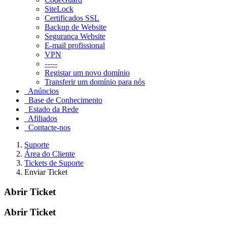
SiteLock
Certificados SSL
Backup de Website
Segurança Website
E-mail profissional
VPN
-----
Registar um novo domínio
Transferir um domínio para nós
Anúncios
Base de Conhecimento
Estado da Rede
Afiliados
Contacte-nos
Suporte
Área do Cliente
Tickets de Suporte
Enviar Ticket
Abrir Ticket
Abrir Ticket