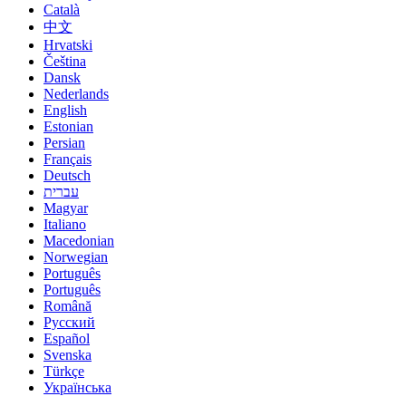
Català
中文
Hrvatski
Čeština
Dansk
Nederlands
English
Estonian
Persian
Français
Deutsch
עברית
Magyar
Italiano
Macedonian
Norwegian
Português
Português
Română
Русский
Español
Svenska
Türkçe
Українська