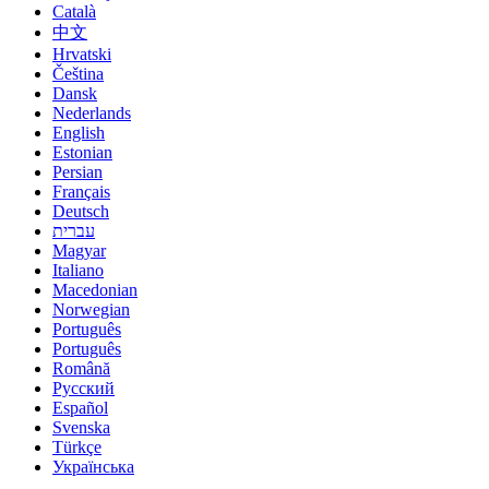
Català
中文
Hrvatski
Čeština
Dansk
Nederlands
English
Estonian
Persian
Français
Deutsch
עברית
Magyar
Italiano
Macedonian
Norwegian
Português
Português
Română
Русский
Español
Svenska
Türkçe
Українська