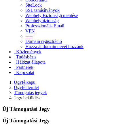
SiteLock
SSL tanúsítványok
Webhely Biztonsági mentése
Webhelybiztonság
Professzionális Email
VPN
-----
Domain regisztráció
Hozza át domain nevét hozzánk
Közlemények
Tudásbázis
Hálózat állapota
Partnerek
Kapcsolat
Ügyfélkapu
Ügyfél terület
Támogatás jegyek
Jegy beküldése
Új Támogatási Jegy
Új Támogatási Jegy