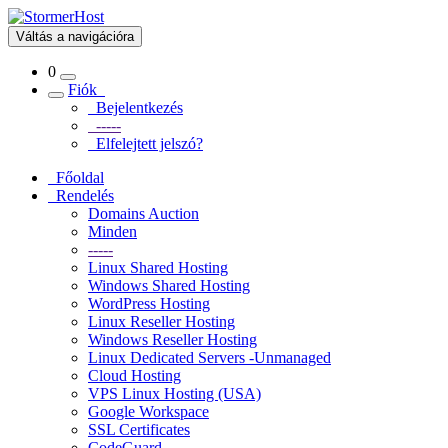
Váltás a navigációra
0
Fiók
Bejelentkezés
-----
Elfelejtett jelszó?
Főoldal
Rendelés
Domains Auction
Minden
-----
Linux Shared Hosting
Windows Shared Hosting
WordPress Hosting
Linux Reseller Hosting
Windows Reseller Hosting
Linux Dedicated Servers -Unmanaged
Cloud Hosting
VPS Linux Hosting (USA)
Google Workspace
SSL Certificates
CodeGuard