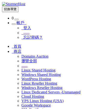
切換導覽
0
帳戶
登入
-----
忘記密碼？
首頁
商店
Domains Auction
瀏覽全部
-----
Linux Shared Hosting
Windows Shared Hosting
WordPress Hosting
Linux Reseller Hosting
Windows Reseller Hosting
Linux Dedicated Servers -Unmanaged
Cloud Hosting
VPS Linux Hosting (USA)
Google Workspace