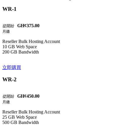
WR-1
GH¢375.00
從開始
月繳
Reseller Bulk Hosting Account
10 GB Web Space
200 GB Bandwidth
立即購買
WR-2
GH¢450.00
從開始
月繳
Reseller Bulk Hosting Account
25 GB Web Space
500 GB Bandwidth