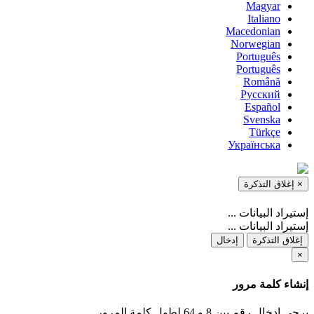
Magyar
Italiano
Macedonian
Norwegian
Português
Português
Română
Русский
Español
Svenska
Türkçe
Українська
×
إغلاق التذكرة
إستيراد البيانات ...
إستيراد البيانات ...
إغلاق التذكرة
إدخال
×
إنشاء كلمة مرور
يرجى إدخال رقم بين 8 و 64 لطول كلمة المرور