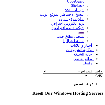
CodeGuard
SiteLock
شهادات SSL
النسخ الاحتياطي لموقع الويب
أمان موقع الويب
بريد إلكتروني احترافي
شبكة خاصة افتراضية
-----
تسجيل نطاق جديد
نقل نطاق إلينا
أخبار وإعلانات
مكتبة الشروحات
حالة الشبكة
نظام نقاطي
راسلنا
عربة التسوق
Resell Our Windows Hosting Servers