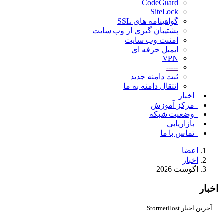
CodeGuard
SiteLock
گواهینامه های SSL
پشتیبان گیری از وب سایت
امنیت وب سایت
ایمیل حرفه ای
VPN
-----
ثبت دامنه جدید
انتقال دامنه به ما
اخبار
مرکز آموزش
وضعیت شبکه
بازاریابی
تماس با ما
اعضا
اخبار
اگوست 2026
اخبار
آخرین اخبار StormerHost