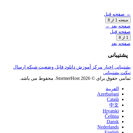
→ صفحه قبل
صفحه 1 از 8
صفحه بعد ←
صفحه قبل
1 از 8
صفحه بعد
پشتیبانی
پشتیبانی
اخبار
مرکز آموزش
دانلود فایل
وضعیت شبکه
ارسال
تیکت پشتیبانی
تمامی حقوق برای © 2026 StormerHost. محفوط می باشد.
العربية
Azerbaijani
Català
中文
Hrvatski
Čeština
Dansk
Nederlands
English