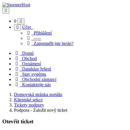
Přepnout navigaci
0
Účet
Přihlášení
-----
Zapomněli jste heslo?
Domů
Obchod
Oznámení
Databáze řešení
Stav systému
Obchodní zástupci
Kontaktujte nás
Domovská stránka portálu
Klientské sekce
Tickety podpory
Podpora - Založit nový ticket
Otevřít ticket