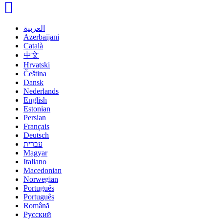
العربية
Azerbaijani
Català
中文
Hrvatski
Čeština
Dansk
Nederlands
English
Estonian
Persian
Français
Deutsch
עברית
Magyar
Italiano
Macedonian
Norwegian
Português
Português
Română
Русский