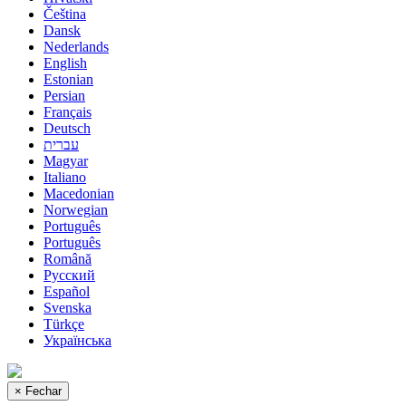
Čeština
Dansk
Nederlands
English
Estonian
Persian
Français
Deutsch
עברית
Magyar
Italiano
Macedonian
Norwegian
Português
Português
Română
Русский
Español
Svenska
Türkçe
Українська
×
Fechar