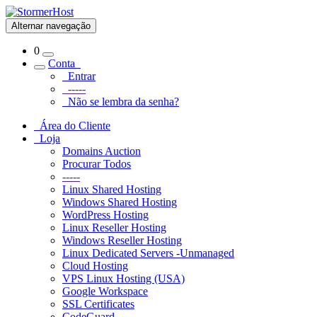
Alternar navegação
0
Conta
Entrar
-----
Não se lembra da senha?
Área do Cliente
Loja
Domains Auction
Procurar Todos
-----
Linux Shared Hosting
Windows Shared Hosting
WordPress Hosting
Linux Reseller Hosting
Windows Reseller Hosting
Linux Dedicated Servers -Unmanaged
Cloud Hosting
VPS Linux Hosting (USA)
Google Workspace
SSL Certificates
CodeGuard