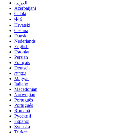
العربية
Azerbaijani
Català
中文
Hrvatski
Čeština
Dansk
Nederlands
English
Estonian
Persian
Français
Deutsch
עברית
Magyar
Italiano
Macedonian
Norwegian
Português
Português
Română
Русский
Español
Svenska
Türkçe