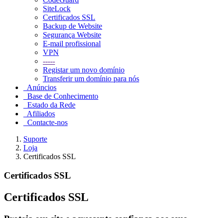
SiteLock
Certificados SSL
Backup de Website
Segurança Website
E-mail profissional
VPN
-----
Registar um novo domínio
Transferir um domínio para nós
Anúncios
Base de Conhecimento
Estado da Rede
Afiliados
Contacte-nos
Suporte
Loja
Certificados SSL
Certificados SSL
Certificados SSL