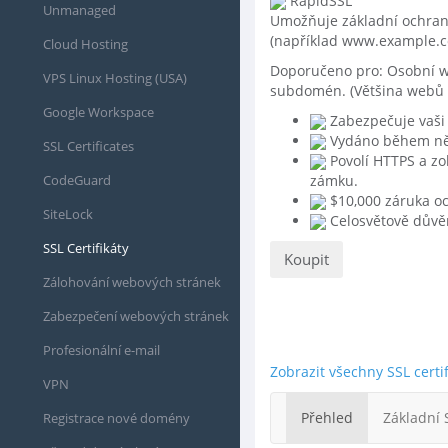
RapidSSL
Unmanaged
Umožňuje základní ochran
(například www.example.c
Cloud Hosting
Doporučeno pro:
Osobní w
VPS Linux Hosting (USA)
subdomén. (Většina webů
Google Workspace
Zabezpečuje vaši
Vydáno během ně
SSL Certificates
Povolí HTTPS a zo
CodeGuard
zámku.
$10,000 záruka o
SiteLock
Celosvětově důvě
SSL Certifikáty
Koupit
Zálohování webových stránek
Zabezpečení webových stránek
Profesionální e-mail
Zobrazit všechny SSL certif
VPN
Přehled
Základní 
Registrace nové domény