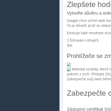
Zlepšete hod
Vytvořte důvěru a onl
Google chce učinit web bez
To je důvod, proč se ukáza
Existuje také mnohem více 
Šifrování citlivých
dat
Prohlížeče se zm
Webové stránky, které n
jedním z nich. Přidejte SSL
Zabezpečte svůj web běhe
Zabezpečte c
Zástupný certifikát SS