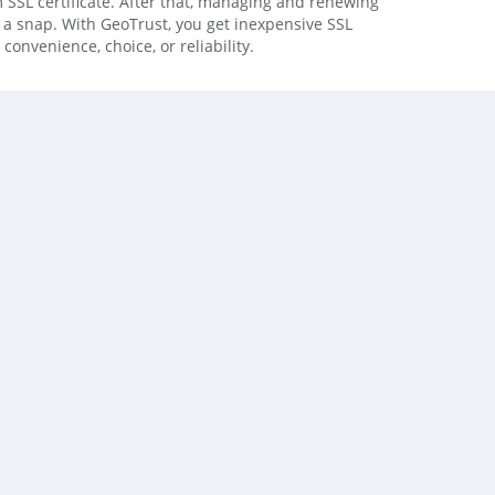
SSL certificate. After that, managing and renewing
is a snap. With GeoTrust, you get inexpensive SSL
 convenience, choice, or reliability.
card
d Certificates help you secure multiple
e low-cost SSL certificate issued to
 Protect your customers' personal data with up to
n. Automated domain control validation makes site
reeze. At RapidSSL, we believe in providing the SSL
d at a competitive price.
kSSL Premium Wildcard
n and all same level subdomains fast. GeoTrust
Wildcard certificates are one of the quickest ways
g all your subdomains on a single certificate. Our
uthentication process means you get your
utes. With QuickSSL Premium wildcard certificates,
d subdomains and on an unlimited number of
ificate that will adapt as your business grows.