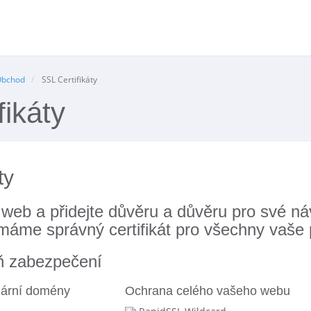
Obchod
SSL Certifikáty
fikáty
ty
web a přidejte důvěru a důvěru pro své ná
máme správný certifikát pro všechny vaše
eň zabezpečení
mární domény
Ochrana celého vašeho webu