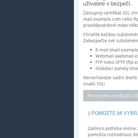
uživatele v bezpečí.
Zástupný certifikát SSL c
mail.example.com nebo ftp
pravděpodobně máte někol
Chraňte každou subdoménu
Zabezpečte své subdomény 
E-mail (mail.exampl
Webmail (webmail.e
FTP nebo SFTP (ftp.
Ovládací panely (ma
Nenechávejte zadní dveře
znaků SSL!
Porovnání certifikátů S
POMOZTE MI VYBR
Zatímco potřeba online z
pomohla rozhodnout, kter