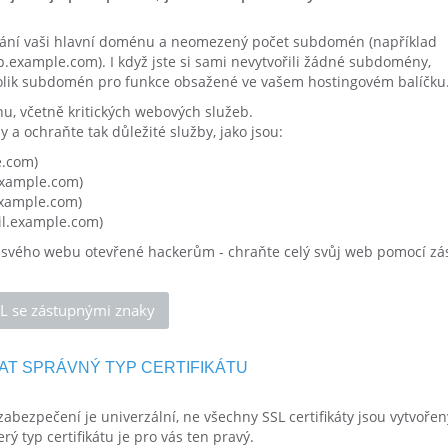
hrání vaši hlavní doménu a neomezený počet subdomén (například
.example.com). I když jste si sami nevytvořili žádné subdomény,
ik subdomén pro funkce obsažené ve vašem hostingovém balíčku
, včetně kritických webových služeb.
a ochraňte tak důležité služby, jako jsou:
e.com)
xample.com)
example.com)
il.example.com)
 svého webu otevřené hackerům - chraňte celý svůj web pomocí z
SL se zástupnými znaky
AT SPRÁVNÝ TYP CERTIFIKÁTU
abezpečení je univerzální, ne všechny SSL certifikáty jsou vytvoře
ý typ certifikátu je pro vás ten pravý.