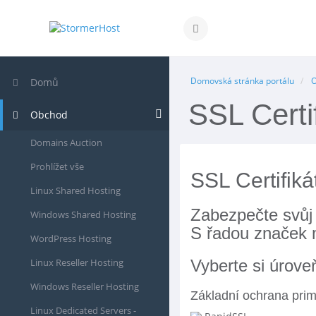
Přepnout navigaci
Domovská stránka portálu
Domů
SSL Certi
Obchod
Domains Auction
Prohlížet vše
SSL Certifiká
Linux Shared Hosting
Zabezpečte svůj 
Windows Shared Hosting
S řadou značek 
WordPress Hosting
Linux Reseller Hosting
Vyberte si úrov
Windows Reseller Hosting
Základní ochrana pri
Linux Dedicated Servers -