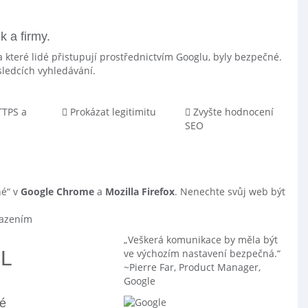
 a firmy.
 které lidé přistupují prostřednictvím Googlu, byly bezpečné.
sledcích vyhledávání.
TTPS a
Prokázat legitimitu
Zvyšte hodnocení
SEO
né“ v
Google Chrome
a
Mozilla Firefox
. Nenechte svůj web být
sazením
Veškerá komunikace by měla být
SL
ve výchozím nastavení bezpečná.
~Pierre Far, Product Manager,
Google
vé