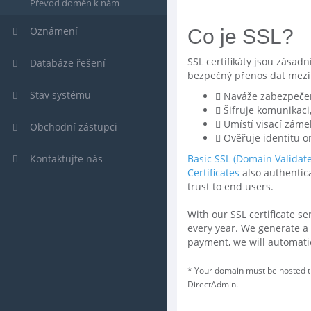
Převod domén k nám
Oznámení
Co je SSL?
SSL certifikáty jsou zásad
Databáze řešení
bezpečný přenos dat mezi
Stav systému
Naváže zabezpečen
Šifruje komunikaci, 
Umístí visací zámek
Obchodní zástupci
Ověřuje identitu o
Kontaktujte nás
Basic SSL (Domain Validat
Certificates
also authentica
trust to end users.
With our SSL certificate s
every year. We generate a 
payment, we will automatica
* Your domain must be hosted th
DirectAdmin.