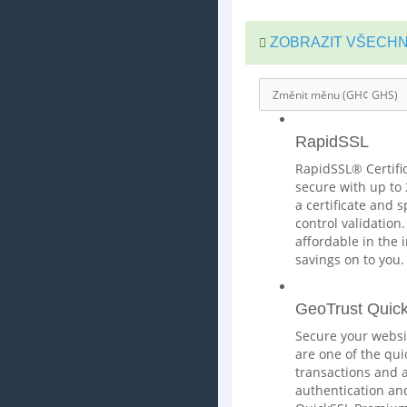
ZOBRAZIT VŠECHN
RapidSSL
RapidSSL® Certifi
secure with up to 
a certificate and
control validation.
affordable in the
savings on to you.
GeoTrust Quic
Secure your websi
are one of the qui
transactions and 
authentication and