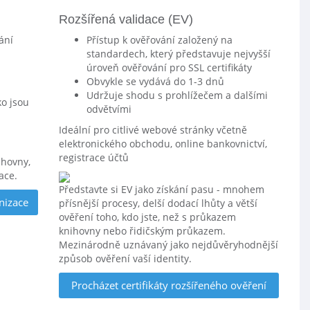
Rozšířená validace (EV)
ání
Přístup k ověřování založený na
standardech, který představuje nejvyšší
úroveň ověřování pro SSL certifikáty
Obvykle se vydává do 1-3 dnů
Udržuje shodu s prohlížečem a dalšími
ko jsou
odvětvími
Ideální pro citlivé webové stránky včetně
elektronického obchodu, online bankovnictví,
registrace účtů
ihovny,
ace.
Představte si EV jako získání pasu - mnohem
nizace
přísnější procesy, delší dodací lhůty a větší
ověření toho, kdo jste, než s průkazem
knihovny nebo řidičským průkazem.
Mezinárodně uznávaný jako nejdůvěryhodnější
způsob ověření vaší identity.
Procházet certifikáty rozšířeného ověření