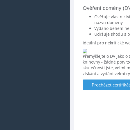
Ověření domény (D
Ověřuje vlastnictv
názvu domény
Vydáno během něk
Udržuje shodu s 
Ideální pro nekritické w
Přemýšlejte o DV jako o 
knihovny - žádné potvrz
skutečnosti jste, velmi
získání a vydání velmi ry
Procházet certifik