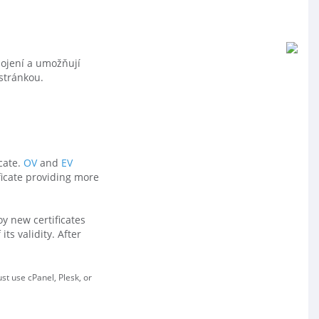
pojení a umožňují
stránkou.
cate.
OV
and
EV
ficate providing more
oy new certificates
ts validity. After
t use cPanel, Plesk, or