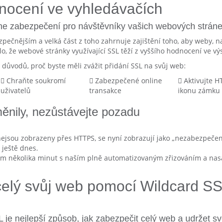
nocení ve vyhledávačích
ine zabezpečení pro návštěvníky vašich webových stránek
pečnějším a velká část z toho zahrnuje zajištění toho, aby weby, na
lo, že webové stránky využívající SSL těží z vyššího hodnocení ve vý
důvodů, proč byste měli zvážit přidání SSL na svůj web:
Chraňte soukromí
Zabezpečené online
Aktivujte H
uživatelů
transakce
ikonu zámku
ěnily, nezůstávejte pozadu
ejsou zobrazeny přes HTTPS, se nyní zobrazují jako „nezabezpeče
 ještě dnes.
m několika minut s naším plně automatizovaným zřizováním a na
elý svůj web pomocí Wildcard S
L je nejlepší způsob, jak zabezpečit celý web a udržet s