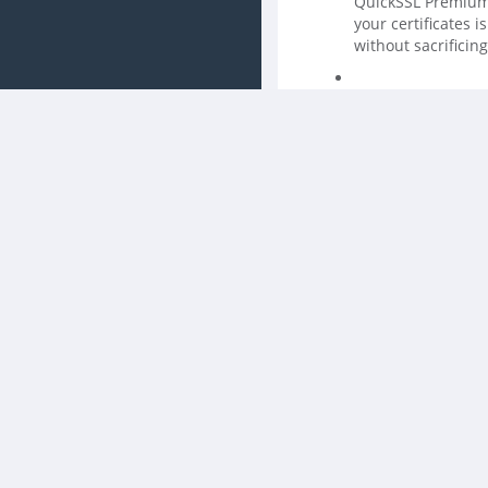
QuickSSL Premium 
your certificates 
without sacrificing
RapidSSL Wild
RapidSSL® Wildcar
subdomains with on
*.yourdomain.com.
256-bit encryptio
authentication a b
protection you nee
GeoTrust Quic
Secure your domai
QuickSSL Premium 
to start protectin
automated email a
certificate in min
you get unlimite
servers - one cert