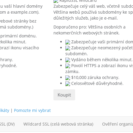
RapidSSL Wildcard
u vaší hlavní domény
Zabezpečuje celý váš web, včetně subd
om a example.com).
Většina webů používá subdomény ke sp
důležitých služeb, jako je e-mail.
ebové stránky bez
 má subdomény.)
Doporučeno pro:
Většina osobních a
nekomerčních webových stránek.
 primární doménu.
kolika minut.
Zabezpečuje vaši primární do
brazí ikonu visacího
Zabezpečuje neomezený počet
subdomén.
chrany.
Vydáno během několika minut.
ryhodné.
Povolí HTTPS a zobrazí ikonu v
zámku.
$10,000 záruka ochrany.
Celosvětově důvěryhodné.
Koupit
ikáty
|
Pomozte mi vybrat
SSL (DV)
Wildcard SSL (celá webová stránka)
Ověření organi