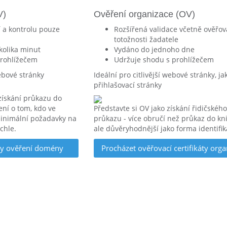
V)
Ověření organizace (OV)
í a kontrolu pouze
Rozšířená validace včetně ověřov
totožnosti žadatele
olika minut
Vydáno do jednoho dne
prohlížečem
Udržuje shodu s prohlížečem
ebové stránky
Ideální pro citlivější webové stránky, ja
přihlašovací stránky
získání průkazu do
ení o tom, kdo ve
Představte si OV jako získání řidičského
 minimální požadavky na
průkazu - více obručí než průkaz do kn
chle.
ale důvěryhodnější jako forma identifik
áty ověření domény
Procházet ověřovací certifikáty orga