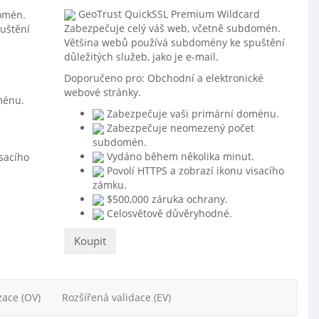
GeoTrust QuickSSL Premium Wildcard
omén.
Zabezpečuje celý váš web, včetně subdomén.
uštění
Většina webů používá subdomény ke spuštění
důležitých služeb, jako je e-mail.
Doporučeno pro:
Obchodní a elektronické
webové stránky.
ménu.
Zabezpečuje vaši primární doménu.
Zabezpečuje neomezený počet
subdomén.
Vydáno během několika minut.
isacího
Povolí HTTPS a zobrazí ikonu visacího
zámku.
$500,000 záruka ochrany.
Celosvětově důvěryhodné.
Koupit
zace (OV)
Rozšířená validace (EV)