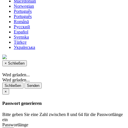
Macedonian
Norwegian
Português
Português
Română
Русский
Español
Svenska
Türkçe
Українська
×
Schließen
Wird geladen...
Wird geladen...
Schließen
Senden
×
Passwort generieren
Bitte geben Sie eine Zahl zwischen 8 und 64 für die Passwortlänge
ein
Passwortlänge