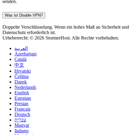
senden.
Was ist Double VPN?
Doppelte Verschlüsselung. Wenn ein hohes Maß an Sicherheit und
Datenschutz erforderlich ist.
Urheberrecht: © 2026 StormerHost. Alle Rechte vorbehalten.
العربية
Azerbaijani
Català
中文
Hrvatski
Čeština
Dansk
Nederlands
English
Estonian
Persian
Français
Deutsch
עברית
Magyar
Italiano