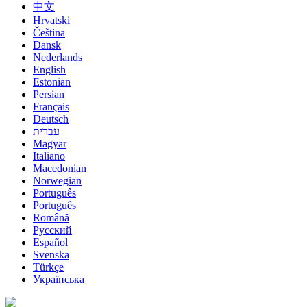
中文
Hrvatski
Čeština
Dansk
Nederlands
English
Estonian
Persian
Français
Deutsch
עברית
Magyar
Italiano
Macedonian
Norwegian
Português
Português
Română
Русский
Español
Svenska
Türkçe
Українська