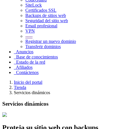
SiteLock
Certificados SSL
Backups de sitios web
Seguridad del sitio web
Email profesional
VPN
-----
Registrar un nuevo dominio
Transferir dominios
Anuncios
Base de conocimientos
Estado de la red
Afiliados
Contáctenos
Inicio del portal
Tienda
Servicios dinámicos
Servicios dinámicos
Proteja
su sitio web
con backups