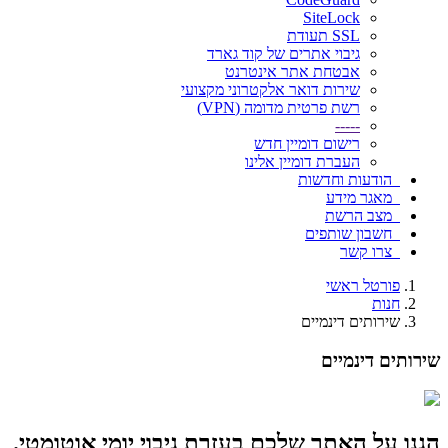
SiteLock
SSL תעודת
גיבוי אתרים של קוד גארד
אבטחת אתר אינטרנט
שירות דואר אלקטרוני מקצועי
רשת פרטית מדומה (VPN)
-----
רישום דומיין חדש
העברת דומיין אלינו
הודעות וחדשות
מאגר מידע
מצב הרשת
חשבון שותפים
צרו קשר
פורטל ראשי
חנות
שירותים דינמיים
שירותים דינמיים
הגנו
על האתר שלכם
בעזרת גיבוי יומי אוטומטי.