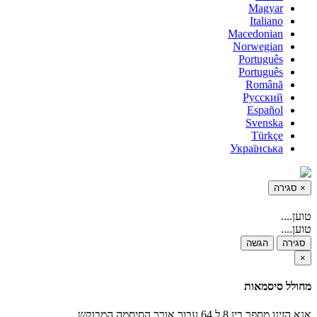
Magyar
Italiano
Macedonian
Norwegian
Português
Português
Română
Русский
Español
Svenska
Türkçe
Українська
×
סגירה
טוען....
טוען....
סגירה
הגשה
×
מחולל סיסמאות
אנא הזינו מספר בין 8 ל 64 עבור אורך הסיסמה המבוקש.