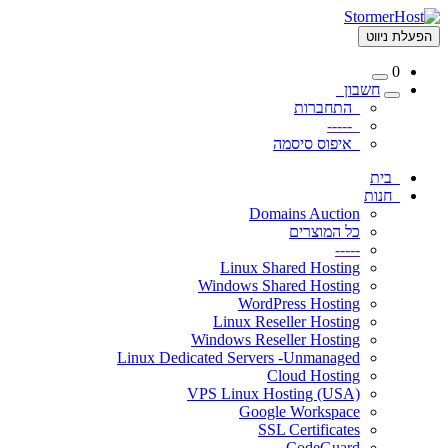
הפעלת ניווט
0
חשבון
התחברות
-----
איפוס סיסמה
בית
חנות
Domains Auction
כל המוצרים
-----
Linux Shared Hosting
Windows Shared Hosting
WordPress Hosting
Linux Reseller Hosting
Windows Reseller Hosting
Linux Dedicated Servers -Unmanaged
Cloud Hosting
VPS Linux Hosting (USA)
Google Workspace
SSL Certificates
CodeGuard