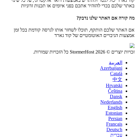
קוד גארד יכול לנטר ולהתריע באמצעות דואר אלקטרוני, על כל שינוי
באתר שלכם בכדי להזהיר אתכם בפני איומים או תכנות זדוניות
מה קורה אם האתר שלנו נדבק?
אם האתר שלכם הותקף, תוכלו לשחזר אותו לגרסה קודמת בכל זמן
אמצעות הגיבויים האוטומטיים של קוד גארד
זכויות יוצרים © 2026 StormerHost כל הזכויות שמורות.
العربية
Azerbaijani
Català
中文
Hrvatski
Čeština
Dansk
Nederlands
English
Estonian
Persian
Français
Deutsch
עברית