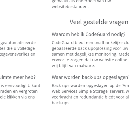
gemaakt als onderdeel van uw
websitebestanden.
Veel gestelde vragen
Waarom heb ik CodeGuard nodig?
g geautomatiseerde
CodeGuard biedt een onafhankelijke cl
es die u volledige
gebasseerde back-upoplossing voor uw
gegevensverlies en
samen met dagelijkse monitoring. Med
ervoor te zorgen dat uw website online b
vrij blijft van malware.
ruimte meer heb?
Waar worden back-ups opgeslagen
is eenvoudig! U kunt
Back-ups worden opgeslagen op de 'A
graden en vergroten
Web Services Simple Storage' servers, w
le klikken via ons
veerkracht en redundantie biedt voor a
back-ups.