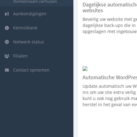
Domeinnaam verhuizen
Dagelijkse automatisch
websites
Aankondigingen
Beveilig uw website met 
dagelijkse back-ups die i
Kennisbank
opgeslagen met ingebouw
Netwerk status
Filialen
Contact opnemen
Automatische WordPre
Update automatisch uw Wo
ins om uw site extra veili
kunt u ook nog gebruik m
herstel in het geval van 