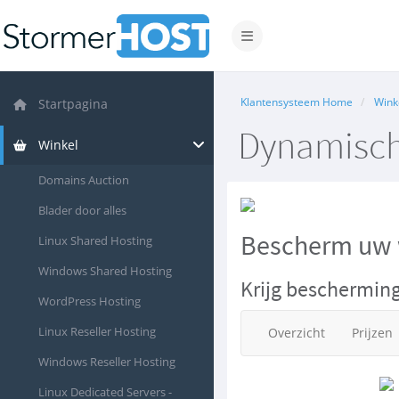
Navigatie in-/uitschakelen
Klantensysteem Home
Wink
Startpagina
Dynamisch
Winkel
Domains Auction
Blader door alles
Bescherm
uw 
Linux Shared Hosting
Windows Shared Hosting
Krijg beschermin
WordPress Hosting
Linux Reseller Hosting
Overzicht
Prijzen
Windows Reseller Hosting
Linux Dedicated Servers -