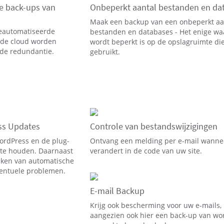
e back-ups van
Onbeperkt aantal bestanden en da
Maak een backup van een onbeperkt aa
geautomatiseerde
bestanden en databases - Het enige wa
n de cloud worden
wordt beperkt is op de opslagruimte di
de redundantie.
gebruikt.
ss Updates
Controle van bestandswijzigingen
rdPress en de plug-
Ontvang een melding per e-mail wannee
g te houden. Daarnaast
verandert in de code van uw site.
aken van automatische
eventuele problemen.
E-mail Backup
Krijg ook bescherming voor uw e-mails,
aangezien ook hier een back-up van wo