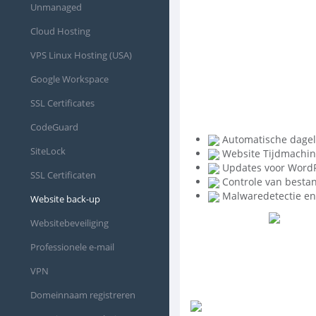
Unmanaged
Cloud Hosting
VPS Linux Hosting (USA)
Google Workspace
SSL Certificates
CodeGuard
Automatische dagel
SiteLock
Website Tijdmachi
Updates voor WordP
SSL Certificaten
Controle van besta
Malwaredetectie en 
Website back-up
Websitebeveiliging
Professionele e-mail
VPN
Domeinnaam registreren