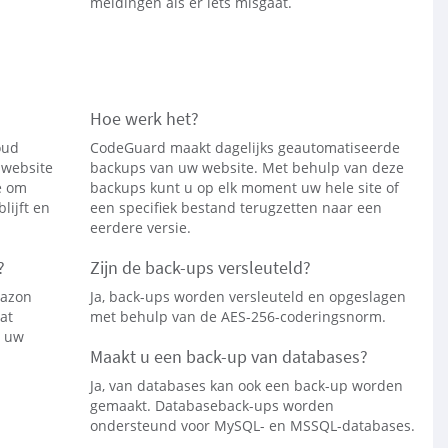
meldingen als er iets misgaat.
Hoe werk het?
oud
CodeGuard maakt dagelijks geautomatiseerde
 website
backups van uw website. Met behulp van deze
e om
backups kunt u op elk moment uw hele site of
lijft en
een specifiek bestand terugzetten naar een
eerdere versie.
?
Zijn de back-ups versleuteld?
mazon
Ja, back-ups worden versleuteld en opgeslagen
at
met behulp van de AES-256-coderingsnorm.
l uw
Maakt u een back-up van databases?
Ja, van databases kan ook een back-up worden
gemaakt. Databaseback-ups worden
ondersteund voor MySQL- en MSSQL-databases.