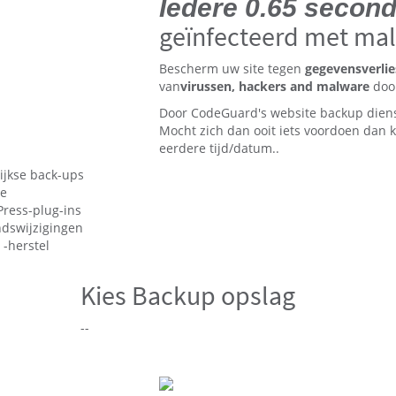
Iedere 0.65 secon
geïnfecteerd met ma
Bescherm uw site tegen
gegevensverlie
van
virussen, hackers and malware
door
Door CodeGuard's website backup diens
Mocht zich dan ooit iets voordoen dan k
eerdere tijd/datum..
ijkse back-ups
ne
ress-plug-ins
ndswijzigingen
-herstel
Kies Backup opslag
--