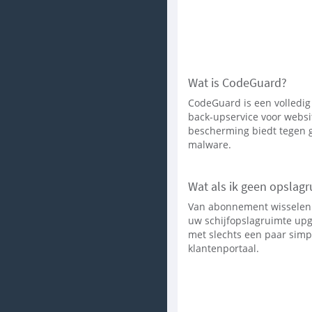
Wat is CodeGuard?
CodeGuard is een volledi
back-upservice voor websit
bescherming biedt tegen 
malware.
Wat als ik geen opslag
Van abonnement wisselen 
uw schijfopslagruimte up
met slechts een paar simpe
klantenportaal.