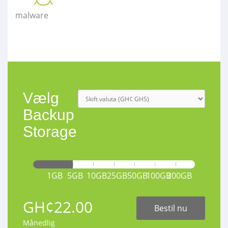
malware
Vælg
Backup
Storage
1GB
5GB
10GB
25GB
50GB
100GB
200GB
GH¢22.00
Bestil nu
Månedlig