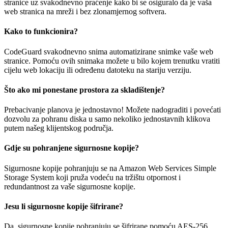
stranice uz svakodnevno praćenje kako bi se osiguralo da je vaša
web stranica na mreži i bez zlonamjernog softvera.
Kako to funkcionira?
CodeGuard svakodnevno snima automatizirane snimke vaše web
stranice. Pomoću ovih snimaka možete u bilo kojem trenutku vratiti
cijelu web lokaciju ili određenu datoteku na stariju verziju.
Što ako mi ponestane prostora za skladištenje?
Prebacivanje planova je jednostavno! Možete nadograditi i povećati
dozvolu za pohranu diska u samo nekoliko jednostavnih klikova
putem našeg klijentskog područja.
Gdje su pohranjene sigurnosne kopije?
Sigurnosne kopije pohranjuju se na Amazon Web Services Simple
Storage System koji pruža vodeću na tržištu otpornost i
redundantnost za vaše sigurnosne kopije.
Jesu li sigurnosne kopije šifrirane?
Da, sigurnosne kopije pohranjuju se šifrirane pomoću AES-256