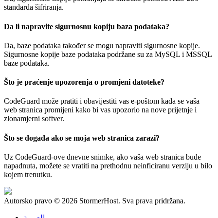
standarda šifriranja.
Da li napravite sigurnosnu kopiju baza podataka?
Da, baze podataka također se mogu napraviti sigurnosne kopije.
Sigurnosne kopije baze podataka podržane su za MySQL i MSSQL
baze podataka.
Što je praćenje upozorenja o promjeni datoteke?
CodeGuard može pratiti i obavijestiti vas e-poštom kada se vaša
web stranica promijeni kako bi vas upozorio na nove prijetnje i
zlonamjerni softver.
Što se događa ako se moja web stranica zarazi?
Uz CodeGuard-ove dnevne snimke, ako vaša web stranica bude
napadnuta, možete se vratiti na prethodnu neinficiranu verziju u bilo
kojem trenutku.
Autorsko pravo © 2026 StormerHost. Sva prava pridržana.
العربية