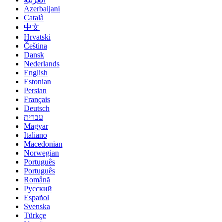
Azerbaijani
Català
中文
Hrvatski
Čeština
Dansk
Nederlands
English
Estonian
Persian
Français
Deutsch
עברית
Magyar
Italiano
Macedonian
Norwegian
Português
Português
Română
Русский
Español
Svenska
Türkçe