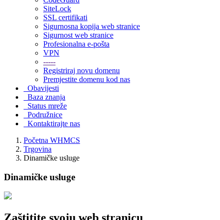
SiteLock
SSL certifikati
Sigurnosna kopija web stranice
Sigurnost web stranice
Profesionalna e-pošta
VPN
-----
Registriraj novu domenu
Premjestite domenu kod nas
Obavijesti
Baza znanja
Status mreže
Podružnice
Kontaktirajte nas
Početna WHMCS
Trgovina
Dinamičke usluge
Dinamičke usluge
Zaštitite
svoju web stranicu