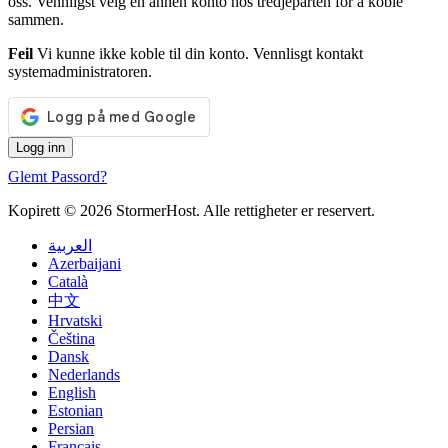
oss. Vennligst velg en annen konto hos tredjeparten for å koble
sammen.
Feil
Vi kunne ikke koble til din konto. Vennlisgt kontakt
systemadministratoren.
Glemt Passord?
Kopirett © 2026 StormerHost. Alle rettigheter er reservert.
العربية
Azerbaijani
Català
中文
Hrvatski
Čeština
Dansk
Nederlands
English
Estonian
Persian
Français