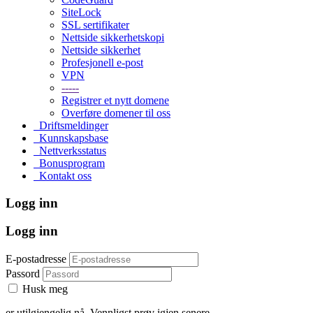
SiteLock
SSL sertifikater
Nettside sikkerhetskopi
Nettside sikkerhet
Profesjonell e-post
VPN
-----
Registrer et nytt domene
Overføre domener til oss
Driftsmeldinger
Kunnskapsbase
Nettverksstatus
Bonusprogram
Kontakt oss
Logg inn
Logg inn
E-postadresse
Passord
Husk meg
er utilgjengelig nå. Vennligst prøv igjen senere.