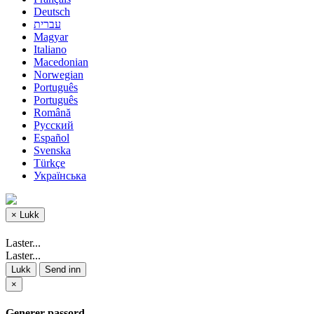
Deutsch
עברית
Magyar
Italiano
Macedonian
Norwegian
Português
Português
Română
Русский
Español
Svenska
Türkçe
Українська
×
Lukk
Laster...
Laster...
Lukk
Send inn
×
Generer passord