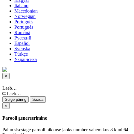
Magyar
Italiano
Macedonian
Norwegian
Português
Português
Română
Русский
Español
Svenska
Türkçe
Українська
×
Sulge päring
Laeb…
Laeb…
Sulge päring
Saada
×
Parooli genereerimine
Palun sisestage parooli pikkuse jaoks number vahemikus 8 kuni 64