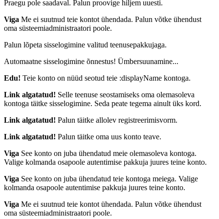
Praegu pole saadaval. Palun proovige hiljem uuesti.
Viga
Me ei suutnud teie kontot ühendada. Palun võtke ühendust
oma süsteemiadministraatori poole.
Palun lõpeta sisselogimine valitud teenusepakkujaga.
Automaatne sisselogimine õnnestus! Ümbersuunamine...
Edu!
Teie konto on nüüd seotud teie :displayName kontoga.
Link algatatud!
Selle teenuse seostamiseks oma olemasoleva
kontoga täitke sisselogimine. Seda peate tegema ainult üks kord.
Link algatatud!
Palun täitke allolev registreerimisvorm.
Link algatatud!
Palun täitke oma uus konto teave.
Viga
See konto on juba ühendatud meie olemasoleva kontoga.
Valige kolmanda osapoole autentimise pakkuja juures teine konto.
Viga
See konto on juba ühendatud teie kontoga meiega. Valige
kolmanda osapoole autentimise pakkuja juures teine konto.
Viga
Me ei suutnud teie kontot ühendada. Palun võtke ühendust
oma süsteemiadministraatori poole.