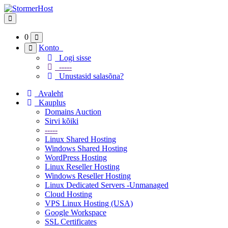
Lülitage navigeerimine
0
Konto
Logi sisse
-----
Unustasid salasõna?
Avaleht
Kauplus
Domains Auction
Sirvi kõiki
-----
Linux Shared Hosting
Windows Shared Hosting
WordPress Hosting
Linux Reseller Hosting
Windows Reseller Hosting
Linux Dedicated Servers -Unmanaged
Cloud Hosting
VPS Linux Hosting (USA)
Google Workspace
SSL Certificates