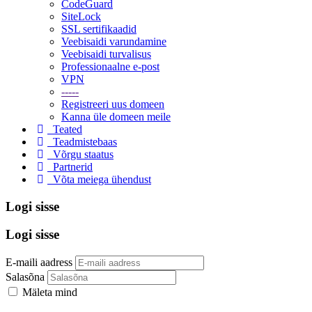
CodeGuard
SiteLock
SSL sertifikaadid
Veebisaidi varundamine
Veebisaidi turvalisus
Professionaalne e-post
VPN
-----
Registreeri uus domeen
Kanna üle domeen meile
Teated
Teadmistebaas
Võrgu staatus
Partnerid
Võta meiega ühendust
Logi sisse
Logi sisse
E-maili aadress
Salasõna
Mäleta mind