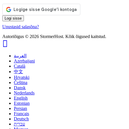
Unustasid salasõna?
Autoriõigus © 2026 StormerHost. Kõik õigused kaitstud.
العربية
Azerbaijani
Català
中文
Hrvatski
Čeština
Dansk
Nederlands
English
Estonian
Persian
Français
Deutsch
עברית