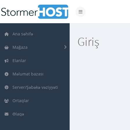
Naviqasiyaya keçid
Ana səhifə
Giriş
Mağaza
Elanlar
Məlumat bazası
Server/Şəbəkə vəziyyəti
Ortaqlar
Əlaqə