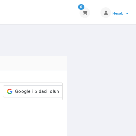
0
Hesab