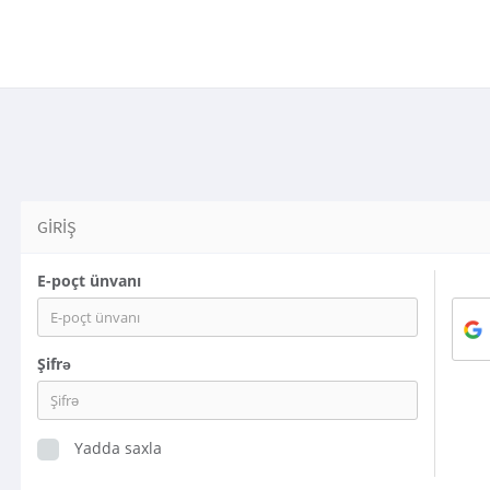
GIRIŞ
E-poçt ünvanı
Şifrə
Yadda saxla