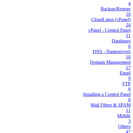
4
Backup/Restore
10
CloudLinux (cPanel)
24
cPanel - Control Panel
11
Databases
6
DNS - Nameservers
10
Domain Management
17
Email
9
FTP
6
Installing a Control Panel
8
Mail Filters & SPAM
11
Mobile
3
Others
47