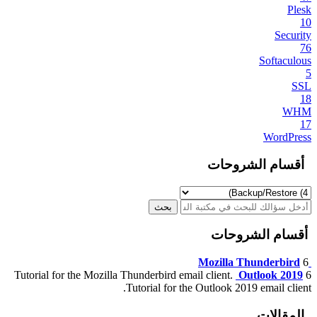
Plesk
10
Security
76
Softaculous
5
SSL
18
WHM
17
WordPress
أقسام الشروحات
أقسام الشروحات
Mozilla Thunderbird
6
Tutorial for the Mozilla Thunderbird email client.
Outlook 2019
6
Tutorial for the Outlook 2019 email client.
المقالات