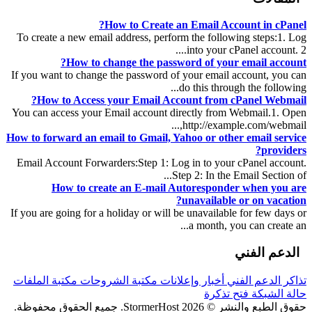
How to Create an Email Account in cPanel?
To create a new email address, perform the following steps:1. Log
into your cPanel account. 2....
How to change the password of your email account?
If you want to change the password of your email account, you can
do this through the following...
How to Access your Email Account from cPanel Webmail?
You can access your Email account directly from Webmail.1. Open
http://example.com/webmail,...
How to forward an email to Gmail, Yahoo or other email service
providers?
Email Account Forwarders:Step 1: Log in to your cPanel account.
Step 2: In the Email Section of...
How to create an E-mail Autoresponder when you are
unavailable or on vacation?
If you are going for a holiday or will be unavailable for few days or
a month, you can create an...
الدعم الفني
تذاكر الدعم الفني
أخبار وإعلانات
مكتبة الشروحات
مكتبة الملفات
حالة الشبكة
فتح تذكرة
حقوق الطبع والنشر © 2026 StormerHost. جميع الحقوق محفوظة.