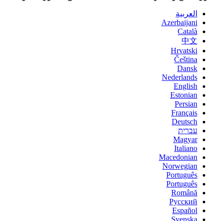
العربية
Azerbaijani
Català
中文
Hrvatski
Čeština
Dansk
Nederlands
English
Estonian
Persian
Français
Deutsch
עברית
Magyar
Italiano
Macedonian
Norwegian
Português
Português
Română
Русский
Español
Svenska