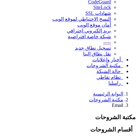
CodeGuard
SiteLock
شهادات SSL
النسخ الاحتياطي لموقع الويب
أمان موقع الويب
بريد إلكتروني احترافي
شبكة خاصة افتراضية
-----
تسجيل نطاق جديد
نقل نطاق إلينا
أخبار وإعلانات
مكتبة الشروحات
حالة الشبكة
نظام نقاطي
راسلنا
البوابة الرئيسية
مكتبة الشروحات
Email
مكتبة الشروحات
أقسام الشروحات