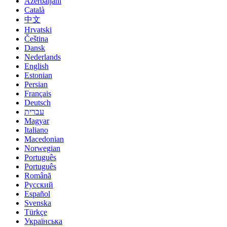
Azerbaijani
Català
中文
Hrvatski
Čeština
Dansk
Nederlands
English
Estonian
Persian
Français
Deutsch
עברית
Magyar
Italiano
Macedonian
Norwegian
Português
Português
Română
Русский
Español
Svenska
Türkçe
Українська