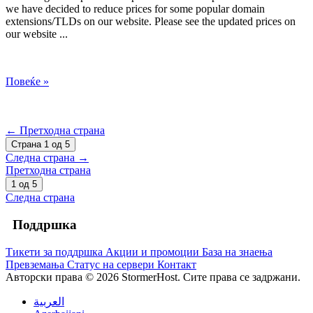
we have decided to reduce prices for some popular domain
extensions/TLDs on our website. Please see the updated prices on
our website ...
Повеќе »
← Претходна страна
Страна 1 од 5
Следна страна →
Претходна страна
1 од 5
Следна страна
Поддршка
Тикети за поддршка
Акции и промоции
База на знаења
Превземања
Статус на сервери
Контакт
Авторски права © 2026 StormerHost. Сите права се задржани.
العربية