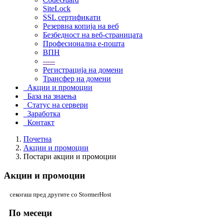
SiteLock
SSL сертификати
Резервна копија на веб
Безбедност на веб-страницата
Професионална е-пошта
ВПН
-----
Регистрација на домени
Трансфер на домени
Акции и промоции
База на знаења
Статус на сервери
Заработка
Контакт
Почетна
Акции и промоции
Постари акции и промоции
Акции и промоции
секогаш пред другите со StormerHost
По месеци