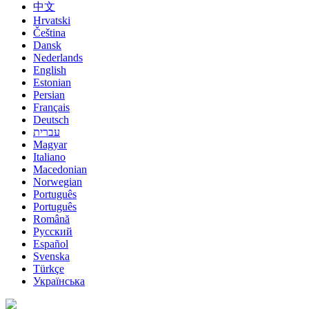
中文
Hrvatski
Čeština
Dansk
Nederlands
English
Estonian
Persian
Français
Deutsch
עברית
Magyar
Italiano
Macedonian
Norwegian
Português
Português
Română
Русский
Español
Svenska
Türkçe
Українська